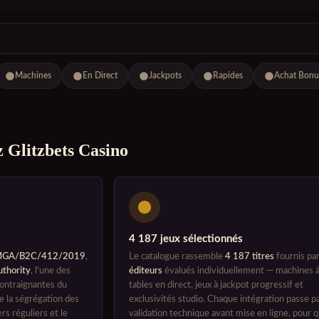
Machines
En Direct
Jackpots
Rapides
Achat Bonu
 Glitzbets Casino
4 187 jeux sélectionnés
GA/B2C/412/2019
,
Le catalogue rassemble
4 187 titres
fournis pa
thority
, l'une des
éditeurs
évalués individuellement — machines à
contraignantes du
tables en direct, jeux à jackpot progressif et
ge la ségrégation des
exclusivités studio. Chaque intégration passe p
rs réguliers et le
validation technique avant mise en ligne, pour q