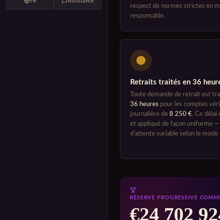
FR
Assistance
respect de normes strictes en m
responsable.
Retraits traités en 36 heur
Toute demande de retrait est tra
36 heures
pour les comptes vérif
journalière de
8 250 €
. Ce délai
et appliqué de façon uniforme —
d'attente variable selon le mode
RÉSERVE PROGRESSIVE COMM
€24 702 92