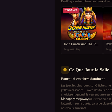
ReelPlay illustrent bien ces deux direct
TENDANCE
John Hunter And The Tomb Of Scarab Queen
Pow
Pragmatic Play
Pragm
Ce Que Joue la Salle
Pourquoi ces titres dominent
Les jeux les plus joués sur Glitzbets n
grilles à cascades — avec des taux de 
choisissent quand ils veulent une ses
Monopoly Megaways
illustrent bien l
l'attention sur la durée. La large plage
nouveaux arrivants.