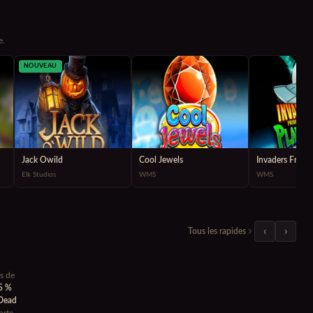
e.
NOUVEAU
Jack Owild
Cool Jewels
Elk Studios
WMS
WMS
‹
›
Tous les rapides
s de
95 %
Dead