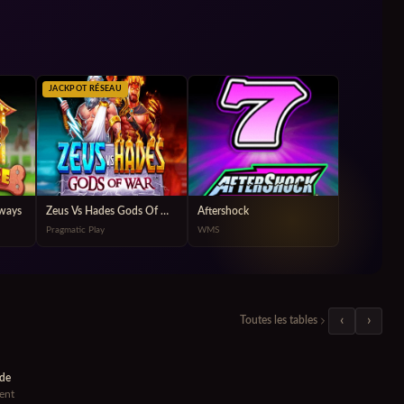
JACKPOT RÉSEAU
ways
Zeus Vs Hades Gods Of War
Aftershock
Pragmatic Play
WMS
‹
›
Toutes les tables
 de
ent