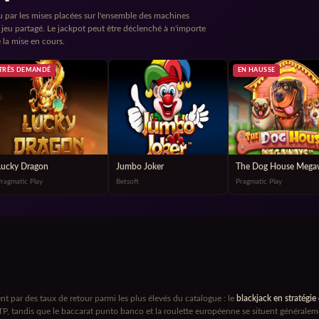
 par les mises placées sur l'ensemble des machines
e jeu partagé. Le jackpot peut être déclenché à n'importe
a mise en cours.
TRÈS DEMANDÉ
EN HAUSSE
Lucky Dragon
Jumbo Joker
The Dog House Mega
ragmatic Play
Betsoft
Pragmatic Play
nt par des taux de retour parmi les plus élevés du catalogue : le
blackjack en stratégie
, tandis que le baccarat punto banco et la roulette européenne se situent généralem