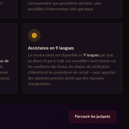
nt
correspondent aux paramètres déclarés, sans
possibilité d'intervention côté opérateur.
Assistance en 9 langues
Le service client est disponible en
9 langues
par chat
lus de
en direct et par e-mail. Les conseillers sont formés sur
t.
les conditions des bonus, les étapes de vérification
unnel
d'identité et les procédures de retrait — pour apporter
gences
des réponses précises plutôt que des réponses
standardisées.
Parcourir les jackpots