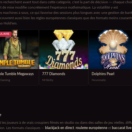
s recherchent avant tout dans cette catégorie, c'est la part de décision — chaque choi
 de mise modifie concrètement l'espérance mathématique. La volatilité y est
es machines à sous, ce qui favorise des sessions plus longues avec une gestion de bank
ci couvrent aussi bien les règles européennes classiques que des formats moins courants
no Hold'em.
ULAIRE
ple Tumble Megaways
777 Diamonds
Dolphins Pearl
 Gaming
MrSlotty
Novomatic
e
les joueurs à de vrais croupiers filmés en studio ou dans des salles de jeu réelles, diff
tion. Les formats classiques —
blackjack en direct
,
roulette européenne
et
baccarat live